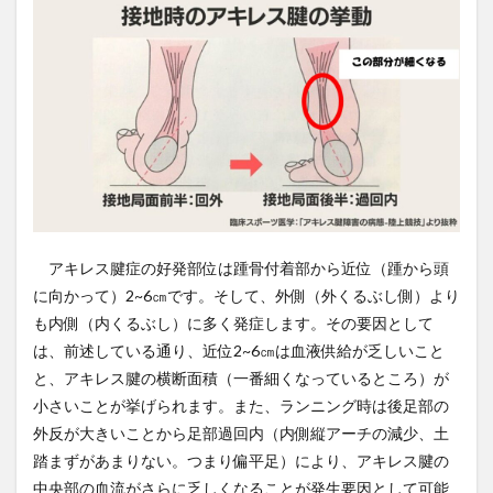
アキレス腱症の好発部位は踵骨付着部から近位（踵から頭
に向かって）2~6㎝です。そして、外側（外くるぶし側）より
も内側（内くるぶし）に多く発症します。その要因として
は、前述している通り、近位2~6㎝は血液供給が乏しいこと
と、アキレス腱の横断面積（一番細くなっているところ）が
小さいことが挙げられます。また、ランニング時は後足部の
外反が大きいことから足部過回内（内側縦アーチの減少、土
踏まずがあまりない。つまり偏平足）により、アキレス腱の
中央部の血流がさらに乏しくなることが発生要因として可能