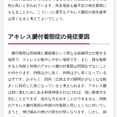
性が高いと言われています。外反母趾も偏平足の発生要因に
もなることから、こういった選手もアキレス腱症の発生確率
は高くなると考えてよいでしょう。
アキレス腱付着部症の発症要因
腱付着部は骨組織と腱組織という異なる組織同士が接する
場所で、ストレスが集中しやすい場所です。また、踵を観察
すると内側と外側のアキレス腱の付着部は同部位でないこと
が分かります。内側は少し短く、外側は少し長くなっている
はずです。おそらく、回内（土踏まずの隙間が少なくなる動
き）に対応した形になっていると考えられます。アキレス腱
は前に進むためにある程度伸張されなければ、強い推進力を
生むことができず、強大な力を出すことができません。内側
のアキレス腱付着部が外側の付着部と同じところに付いてし
まうと、伸び縮みの伸びの部分が弱くなります。しかし、繰