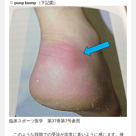
punp bump
（下記図）
5
成
長・
加齢
から
みる
アキ
レス
腱
6
当院
での
治療
7
整形
外科
での
治療
臨床スポーツ医学 第37巻第7号参照
このような段階での受診が非常に多いように感じます。後