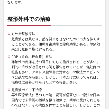
なります。
整形外科での治療
対外衝撃波療法
超音波とは異なり、熱を発生させないために出力を強くす
ることができる。組織修復効果と除痛効果がある。除痛効
果は比較的早期に得られる。
PRP（多血小板血漿）療法
難治性の疼痛を持つ選手に対して施行されることが多い。
劇的に症状が改善される例も報告されているが、無効例の
報告も多い。アキレス腱障害に対するPRP療法のエビデン
スは残念ながら低い。しかし、日本だけに絞ってみれば、
治療後に改善が得られたとする報告が多い。
超音波ガイド下治療
再生医療新法に基づく申請、認可が必要なPRP療法や日本
国内では未承認の機械を扱う治療は、簡単に受けられるも
のではなく、その病院を探すことが難しい。しかし、この