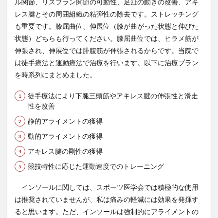
ル関節、リスフラン関節の可動性、足趾の動きの改善、アキ
レス腱とその周囲組織の粘弾性の除去です。ストレッチング
も重要です。膝屈曲位、伸展位（膝が曲がった状態と伸びた
状態）どちらも行ってください。膝屈曲位では、ヒラメ筋が
伸張され、伸展位では腓腹筋が伸張されるからです。当院で
は徒手療法と運動療法で治療を行います。以下に治療プラン
を時系列にまとめました。
徒手療法により下腿三頭筋やアキレス腱の伸張性と滑走
性を改善
静的アライメントの獲得
動的アライメントの獲得
アキレス腱の剛性の獲得
競技特性に応じた運動速度でのトレーニング
インソールに関しては、スポーツ医学会では積極的な使用
は推奨されていませんが、私は痛みの軽減には効果を発揮す
ると思います。ただ、インソールは強制的にアライメントの