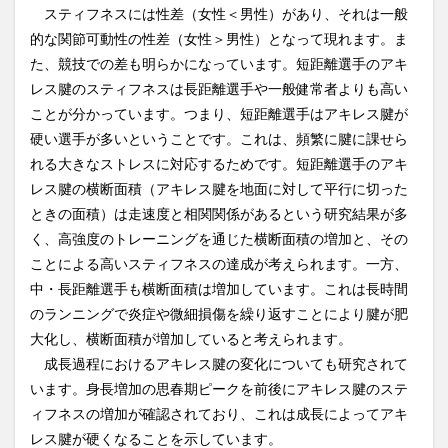
スティフネスには性差（女性＜男性）があり、それは一般
的な関節可動性の性差（女性＞男性）となって現れます。ま
た、競技での差も明らかになっています。短距離選手のアキ
レス腱のスティフネスは長距離選手や一般健常者よりも高い
ことが分かっています。つまり、短距離選手はアキレス腱が
硬い選手が多いということです。これは、頻繁に腱に課せら
れる大きなストレスに対応するためです。短距離選手のアキ
レス腱の横断面積（アキレス腱を地面に対して平行に切った
ときの面積）は走速度と相関関係があるという研究結果が多
く、高強度のトレーニングを通じた横断面積の増加と、その
ことによる高いスティフネスの達成が考えられます。一方、
中・長距離選手も横断面積は増加しています。これは長時間
のランニングで炎症や微細損傷を繰り返すことにより腱が肥
大化し、横断面積が増加していると考えられます。
成長過程におけるアキレス腱の変化についても研究されて
います。身長増加の思春期ピークを前後にアキレス腱のステ
ィフネスの増加が確認されており、これは成長によってアキ
レス腱が硬くなることを示しています。