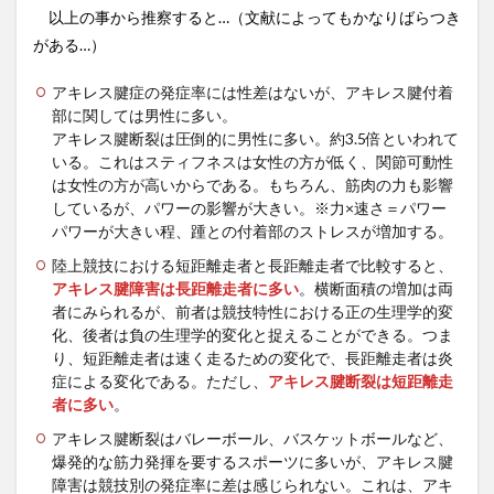
以上の事から推察すると…（文献によってもかなりばらつき
がある…）
アキレス腱症の発症率には性差はないが、アキレス腱付着
部に関しては男性に多い。
アキレス腱断裂は圧倒的に男性に多い。約3.5倍といわれて
いる。これはスティフネスは女性の方が低く、関節可動性
は女性の方が高いからである。もちろん、筋肉の力も影響
しているが、パワーの影響が大きい。※力×速さ＝パワー
パワーが大きい程、踵との付着部のストレスが増加する。
陸上競技における短距離走者と長距離走者で比較すると、
アキレス腱障害は長距離走者に多い
。横断面積の増加は両
者にみられるが、前者は競技特性における正の生理学的変
化、後者は負の生理学的変化と捉えることができる。つま
り、短距離走者は速く走るための変化で、長距離走者は炎
症による変化である。ただし、
アキレス腱断裂は短距離走
者に多い
。
アキレス腱断裂はバレーボール、バスケットボールなど、
爆発的な筋力発揮を要するスポーツに多いが、アキレス腱
障害は競技別の発症率に差は感じられない。これは、アキ