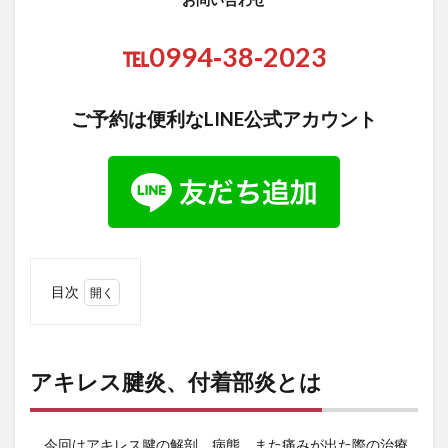
℡0994‐38‐2023
ご予約は便利なLINE公式アカウント
目次
1
アキ
レス
腱
アキレス腱炎、付着部炎とは
炎、
付着
部炎
今回はアキレス腱の解剖、病態、また痛みが出た際の治療
とは