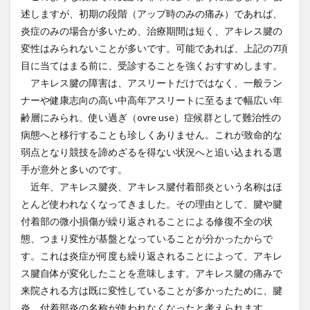
述しますが、初期の段階（アップ時のみの痛み）であれば、
炎症のみの場合が多いため、治療期間は短く、アキレス腱の
変性はみられないことが多いです。可能であれば、上記の7項
目に当てはまる前に、受診することを強くおすすめします。
アキレス腱の障害は、アスリートだけではなく、一般ラン
ナーや健康志向の高い中高年アスリートに至るまで幅広い年
齢層にみられ、使い過ぎ（ovre use）症候群として難治性の
病態へと移行することも珍しくありません。これが致命的な
弱点となり競技を諦めざるを得ない状況へと追い込まれる選
手が意外と多いのです。
近年、アキレス腱炎、アキレス腱付着部炎という名称はほ
とんど使われなくなってきました。その理由として、腱や腱
付着部の微小損傷が繰り返されることによる修復不全の状
態、つまり変性が基盤となっていることが分かったからで
す。これは炎症が何度も繰り返されることによって、アキレ
ス腱自体が変化したことを意味します。アキレス腱の痛みで
来院される方は既に変性していることが多かったために、腱
炎、付着部炎の名称が使われなくなったと考えられます。