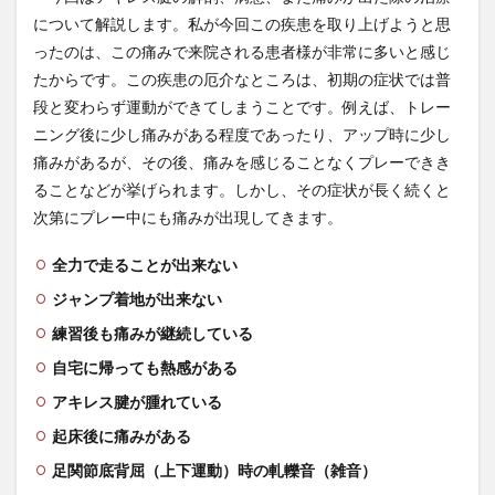
について解説します。私が今回この疾患を取り上げようと思
2
ったのは、この痛みで来院される患者様が非常に多いと感じ
アキ
レス
たからです。この疾患の厄介なところは、初期の症状では普
腱と
段と変わらず運動ができてしまうことです。例えば、トレー
は
ニング後に少し痛みがある程度であったり、アップ時に少し
3
痛みがあるが、その後、痛みを感じることなくプレーできき
アキ
ることなどが挙げられます。しかし、その症状が長く続くと
レス
腱症
次第にプレー中にも痛みが出現してきます。
の好
発部
全力で走ることが出来ない
位と
発症
ジャンプ着地が出来ない
要因
練習後も痛みが継続している
4
自宅に帰っても熱感がある
アキ
レス
アキレス腱が腫れている
腱付
着部
起床後に痛みがある
症の
発症
足関節底背屈（上下運動）時の軋轢音（雑音）
要因