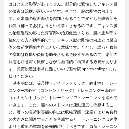
はほとんど影響がありません。部分的に変性したアキレス腱
の修復は治癒が遅いからです。そこで、腱の剛性の向上で
す。正常部の横断面積を増加させることで変性した障害部を
代償（補ってあげようという事）させるのです。アキレス腱
の治癒過程の応じた障害部の治癒促進よりも、腱の正常部を
強化する方が効率的です。アキレス腱の剛性の向上とは腱自
体の負荷耐用能力向上という意味です。ただし、誤った負荷
の増加は疼痛や炎症を助長させる危険性があるので、患部の
状態を注意深く観察しながら漸進的に増加する必要がありま
す。負荷設定は非常に難しいので整骨院 sports college にお
任せください。
基本的には、等尺性（アイソメトリック、静止性）トレー
ニング➡求心性（コンセントリック）トレーニング➡遠心性
（エキセントリック）トレーニングでトレーニングを進めて
いきます。また、腱へのストレスは運動速度に依存するこ
と、腱への負荷耐容能の向上は収縮形態（速度）よりも負荷
の大きさに関連することを考慮すると、トレーニングは速度
よりも重量の増加を優先的に行うべきです。負荷トレーニン