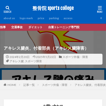
整骨院 sports college
about us
logo mark
price
parking
access
ト 自重トレーニング専門院
アキレス腱炎、付着部炎（アキレス腱障害）
2024年2月20日
2025年5月22日
スポーツ外傷・障害
アキレス腱
,
スポーツ障害
HOME
記事一覧
スポーツ外傷・障害
アキレス腱炎、付着部炎
お問い合わせ