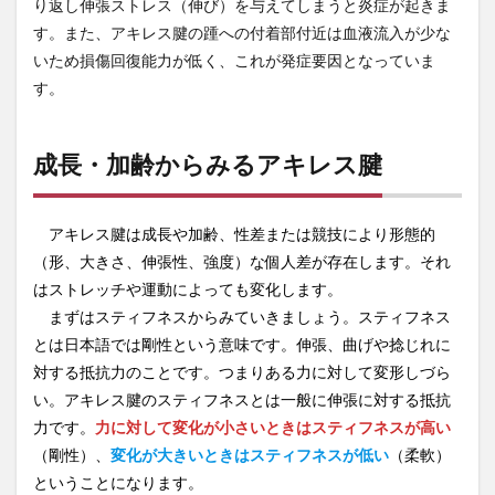
り返し伸張ストレス（伸び）を与えてしまうと炎症が起きま
す。また、アキレス腱の踵への付着部付近は血液流入が少な
いため損傷回復能力が低く、これが発症要因となっていま
す。
成長・加齢からみるアキレス腱
アキレス腱は成長や加齢、性差または競技により形態的
（形、大きさ、伸張性、強度）な個人差が存在します。それ
はストレッチや運動によっても変化します。
まずはスティフネスからみていきましょう。スティフネス
とは日本語では剛性という意味です。伸張、曲げや捻じれに
対する抵抗力のことです。つまりある力に対して変形しづら
い。アキレス腱のスティフネスとは一般に伸張に対する抵抗
力です。
力に対して変化が小さいときはスティフネスが高い
（剛性）、
変化が大きいときはスティフネスが低い
（柔軟）
ということになります。