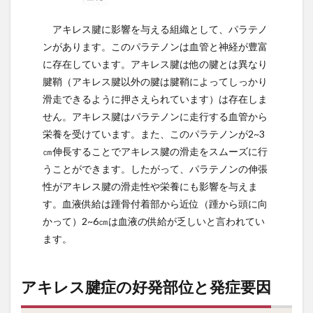
アキレス腱に影響を与える組織として、パラテノ
ンがあります。このパラテノンは血管と神経が豊富
に存在しています。アキレス腱は他の腱とは異なり
腱鞘（アキレス腱以外の腱は腱鞘によってしっかり
滑走できるように押さえられています）は存在しま
せん。アキレス腱はパラテノンに走行する血管から
栄養を受けています。また、このパラテノンが2~3
㎝伸長することでアキレス腱の滑走をスムーズに行
うことができます。したがって、パラテノンの伸張
性がアキレス腱の滑走性や栄養にも影響を与えま
す。血液供給は踵骨付着部から近位（踵から頭に向
かって）2~6㎝は血液の供給が乏しいと言われてい
ます。
アキレス腱症の好発部位と発症要因