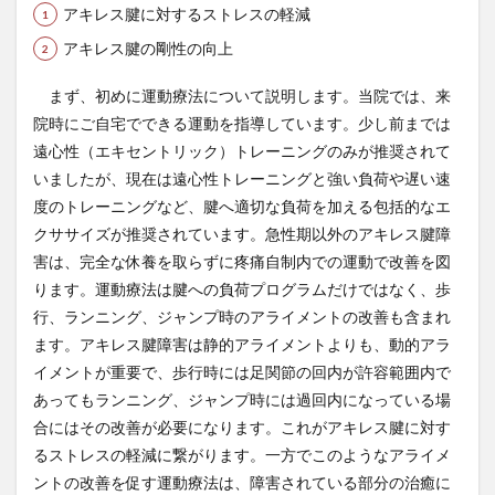
アキレス腱に対するストレスの軽減
アキレス腱の剛性の向上
まず、初めに運動療法について説明します。当院では、来
院時にご自宅でできる運動を指導しています。少し前までは
遠心性（エキセントリック）トレーニングのみが推奨されて
いましたが、現在は遠心性トレーニングと強い負荷や遅い速
度のトレーニングなど、腱へ適切な負荷を加える包括的なエ
クササイズが推奨されています。急性期以外のアキレス腱障
害は、完全な休養を取らずに疼痛自制内での運動で改善を図
ります。運動療法は腱への負荷プログラムだけではなく、歩
行、ランニング、ジャンプ時のアライメントの改善も含まれ
ます。アキレス腱障害は静的アライメントよりも、動的アラ
イメントが重要で、歩行時には足関節の回内が許容範囲内で
あってもランニング、ジャンプ時には過回内になっている場
合にはその改善が必要になります。これがアキレス腱に対す
るストレスの軽減に繋がります。一方でこのようなアライメ
ントの改善を促す運動療法は、障害されている部分の治癒に