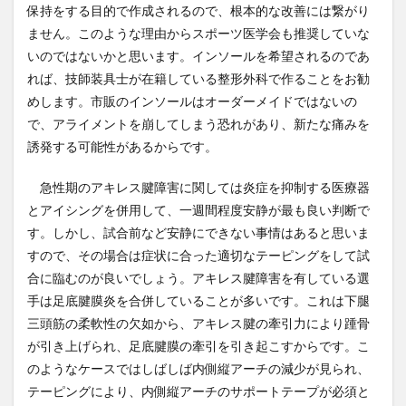
保持をする目的で作成されるので、根本的な改善には繋がり
ません。このような理由からスポーツ医学会も推奨していな
いのではないかと思います。インソールを希望されるのであ
れば、技師装具士が在籍している整形外科で作ることをお勧
めします。市販のインソールはオーダーメイドではないの
で、アライメントを崩してしまう恐れがあり、新たな痛みを
誘発する可能性があるからです。
急性期のアキレス腱障害に関しては炎症を抑制する医療器
とアイシングを併用して、一週間程度安静が最も良い判断で
す。しかし、試合前など安静にできない事情はあると思いま
すので、その場合は症状に合った適切なテーピングをして試
合に臨むのが良いでしょう。アキレス腱障害を有している選
手は足底腱膜炎を合併していることが多いです。これは下腿
三頭筋の柔軟性の欠如から、アキレス腱の牽引力により踵骨
が引き上げられ、足底腱膜の牽引を引き起こすからです。こ
のようなケースではしばしば内側縦アーチの減少が見られ、
テーピングにより、内側縦アーチのサポートテープが必須と